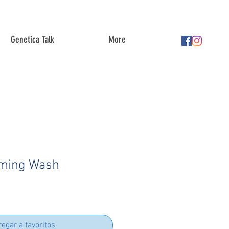
Genetica Talk
More
ming Wash
egar a favoritos