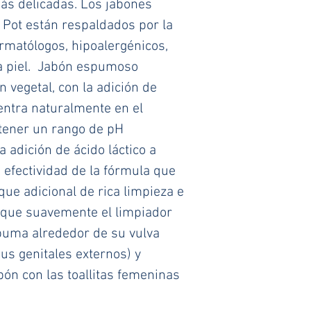
s delicadas. Los jabones 
ot están respaldados por la 
rmatólogos, hipoalergénicos, 
a piel.  Jabón espumoso 
 vegetal, con la adición de 
entra naturalmente en el 
tener un rango de pH 
a adición de ácido láctico a 
 efectividad de la fórmula que 
ue adicional de rica limpieza e 
ique suavemente el limpiador 
puma alrededor de su vulva 
s genitales externos) y 
abón con las toallitas femeninas 