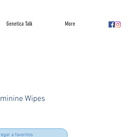
Genetica Talk
More
eminine Wipes
egar a favoritos